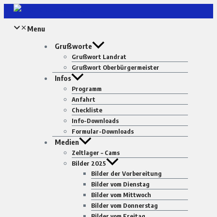
Zum
Inhalt
Menu
springen
Grußworte
Grußwort Landrat
Grußwort Oberbürgermeister
Infos
Programm
Anfahrt
Checkliste
Info-Downloads
Formular-Downloads
Medien
Zeltlager – Cams
Bilder 2025
Bilder der Vorbereitung
Bilder vom Dienstag
Bilder vom Mittwoch
Bilder vom Donnerstag
Bilder vom Freitag