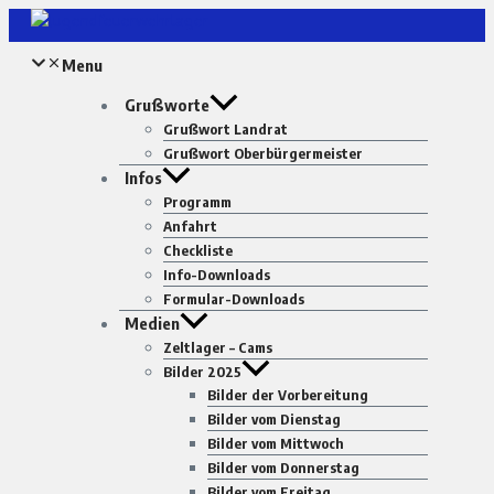
Zum
Inhalt
Menu
springen
Grußworte
Grußwort Landrat
Grußwort Oberbürgermeister
Infos
Programm
Anfahrt
Checkliste
Info-Downloads
Formular-Downloads
Medien
Zeltlager – Cams
Bilder 2025
Bilder der Vorbereitung
Bilder vom Dienstag
Bilder vom Mittwoch
Bilder vom Donnerstag
Bilder vom Freitag