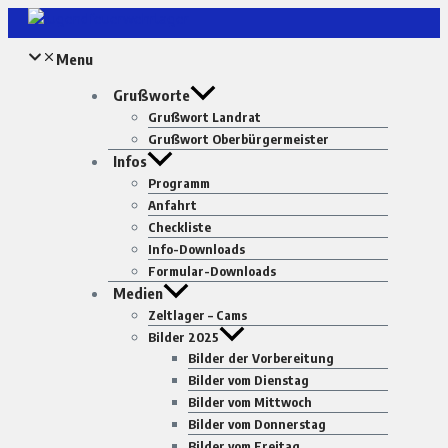
Zum
Inhalt
Menu
springen
Grußworte
Grußwort Landrat
Grußwort Oberbürgermeister
Infos
Programm
Anfahrt
Checkliste
Info-Downloads
Formular-Downloads
Medien
Zeltlager – Cams
Bilder 2025
Bilder der Vorbereitung
Bilder vom Dienstag
Bilder vom Mittwoch
Bilder vom Donnerstag
Bilder vom Freitag