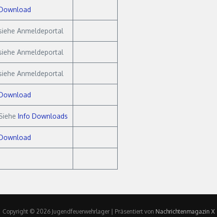
Download
siehe Anmeldeportal
siehe Anmeldeportal
siehe Anmeldeportal
Download
Siehe
Info Downloads
Download
Copyright © 2026 Jugendfeuerwehrlager | Präsentiert von
Nachrichtenmagazin X