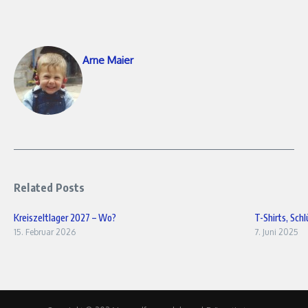
Arne Maier
Related Posts
Kreiszeltlager 2027 – Wo?
T-Shirts, Sch
15. Februar 2026
7. Juni 2025