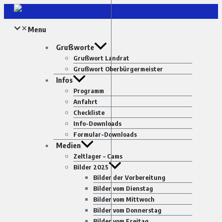
Zum
Inhalt
Menu
springen
Grußworte
Grußwort Landrat
Grußwort Oberbürgermeister
Infos
Programm
Anfahrt
Checkliste
Info-Downloads
Formular-Downloads
Medien
Zeltlager – Cams
Bilder 2025
Bilder der Vorbereitung
Bilder vom Dienstag
Bilder vom Mittwoch
Bilder vom Donnerstag
Bilder vom Freitag