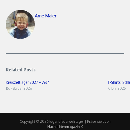
Arne Maier
Related Posts
Kreiszeltlager 2027 – Wo?
T-Shirts, Sch
15. Februar 2026
7. Juni 2025
Copyright © 2026 Jugendfeuerwehrlager | Präsentiert von
Nachrichtenmagazin X