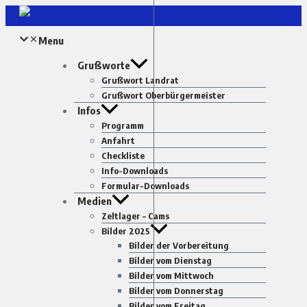
Zum
Inhalt
Menu
springen
Grußworte
Grußwort Landrat
Grußwort Oberbürgermeister
Infos
Programm
Anfahrt
Checkliste
Info-Downloads
Formular-Downloads
Medien
Zeltlager – Cams
Bilder 2025
Bilder der Vorbereitung
Bilder vom Dienstag
Bilder vom Mittwoch
Bilder vom Donnerstag
Bilder vom Freitag