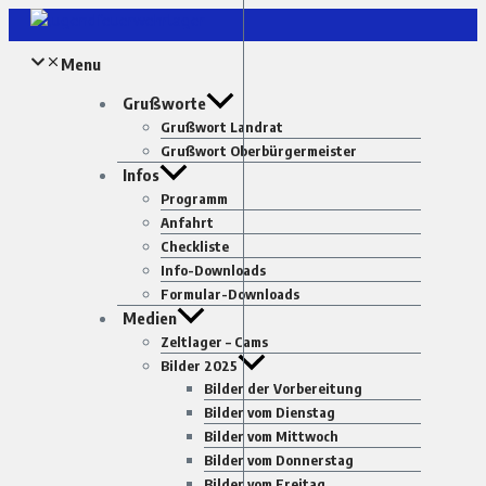
Zum
Inhalt
Menu
springen
Grußworte
Grußwort Landrat
Grußwort Oberbürgermeister
Infos
Programm
Anfahrt
Checkliste
Info-Downloads
Formular-Downloads
Medien
Zeltlager – Cams
Bilder 2025
Bilder der Vorbereitung
Bilder vom Dienstag
Bilder vom Mittwoch
Bilder vom Donnerstag
Bilder vom Freitag