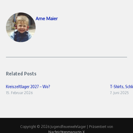
Arne Maier
Related Posts
Kreiszeltlager 2027 – Wo?
T-Shirts, Sch
15. Februar 2026
7. Juni 2025
Copyright © 2026 Jugendfeuerwehrlager | Präsentiert von
Nachrichtenmagazin X