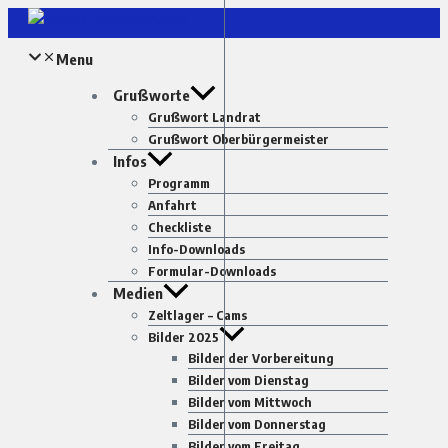
Zum
Inhalt
Menu
springen
Grußworte
Grußwort Landrat
Grußwort Oberbürgermeister
Infos
Programm
Anfahrt
Checkliste
Info-Downloads
Formular-Downloads
Medien
Zeltlager – Cams
Bilder 2025
Bilder der Vorbereitung
Bilder vom Dienstag
Bilder vom Mittwoch
Bilder vom Donnerstag
Bilder vom Freitag