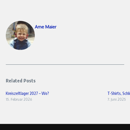
Arne Maier
Related Posts
Kreiszeltlager 2027 – Wo?
T-Shirts, Sch
15. Februar 2026
7. Juni 2025