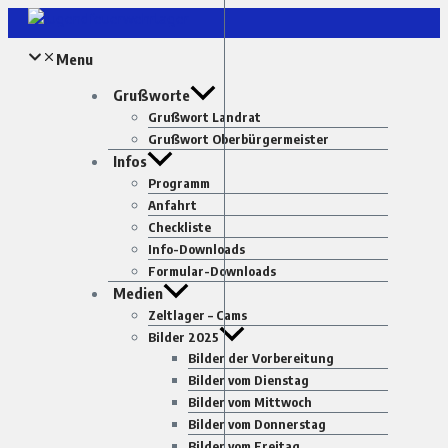
Zum
Inhalt
Menu
springen
Grußworte
Grußwort Landrat
Grußwort Oberbürgermeister
Infos
Programm
Anfahrt
Checkliste
Info-Downloads
Formular-Downloads
Medien
Zeltlager – Cams
Bilder 2025
Bilder der Vorbereitung
Bilder vom Dienstag
Bilder vom Mittwoch
Bilder vom Donnerstag
Bilder vom Freitag