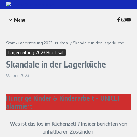
Zum Inhalt springen
Menu
Start
/
Lagerzeitung 2023 Bruchsal
/
Skandale in der Lagerküche
Lagerzeitung 2023 Bruchsal
Skandale in der Lagerküche
9. Juni 2023
Hungrige Kinder & Kinderarbeit – UNICEF
alarmiert
Was ist das los im Küchenzelt ? Insider berichten von
unhaltbaren Zuständen.