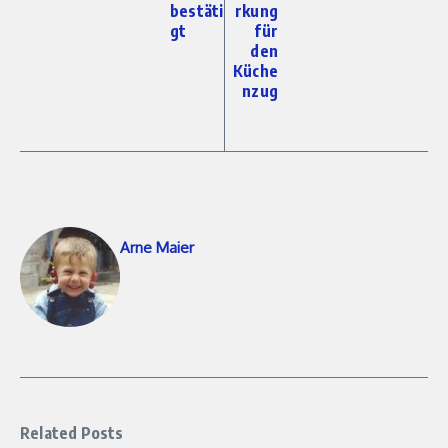
bestäti
rkung
gt
für
den
Küche
nzug
Arne Maier
Related Posts