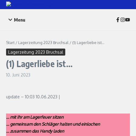
Zum Inhalt springen
Menu
Start
/
Lagerzeitung 2023 Bruchsal
/
(1) Lagerliebe ist…
Lagerzeitung 2023 Bruchsal
(1) Lagerliebe ist…
10. Juni 2023
update – 10:03 10.06.2023 |
… mit Ihr am Lagerfeuer sitzen
… gemeinsam den Schläger halten und einlochen
… zusammen das Handy laden