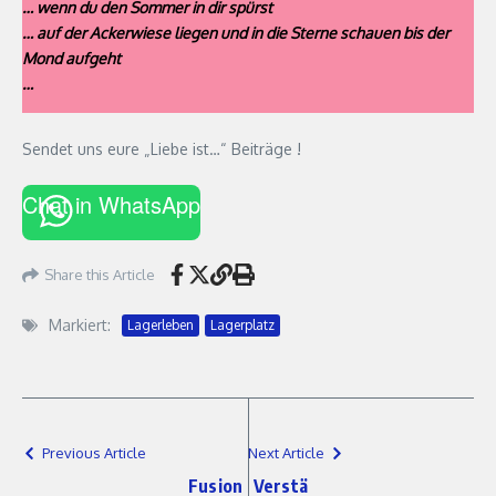
… wenn du den Sommer in dir spürst
… auf der Ackerwiese liegen und in die Sterne schauen bis der
Mond aufgeht
…
Sendet uns eure „Liebe ist…“ Beiträge !
Chat in WhatsApp
Share this Article
Markiert:
Lagerleben
Lagerplatz
Previous Article
Next Article
Fusion
Verstä