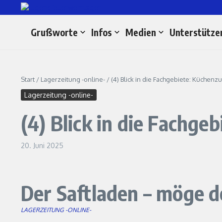
Zum Inhalt springen
Grußworte
Infos
Medien
Unterstütze
Start
/
Lagerzeitung -online-
/
(4) Blick in die Fachgebiete: Küchenz
Lagerzeitung -online-
(4) Blick in die Fachge
20. Juni 2025
Der Saftladen – möge d
LAGERZEITUNG -ONLINE-