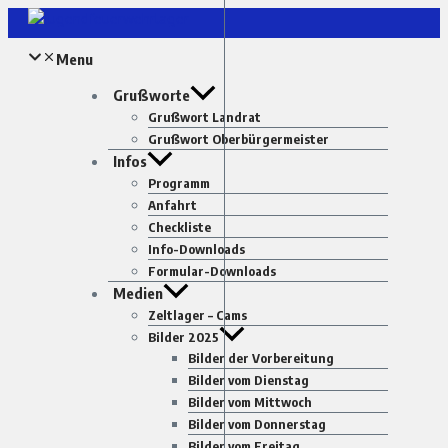
Zum
Inhalt
Menu
springen
Grußworte
Grußwort Landrat
Grußwort Oberbürgermeister
Infos
Programm
Anfahrt
Checkliste
Info-Downloads
Formular-Downloads
Medien
Zeltlager – Cams
Bilder 2025
Bilder der Vorbereitung
Bilder vom Dienstag
Bilder vom Mittwoch
Bilder vom Donnerstag
Bilder vom Freitag